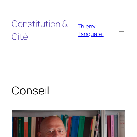
Aller
au
contenu
Constitution &
Thierry
Tanquerel
Cité
Conseil